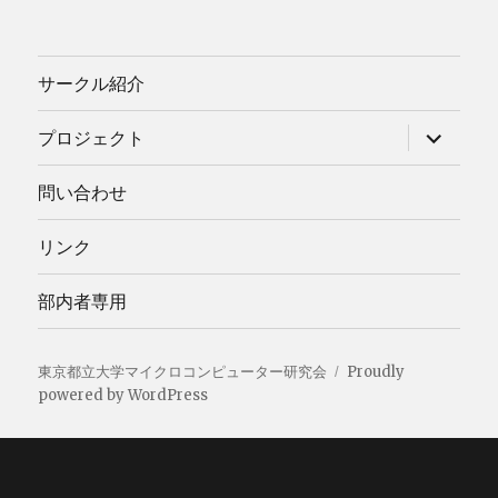
サークル紹介
サ
プロジェクト
ブ
メ
ニ
問い合わせ
ュ
ー
を
リンク
展
開
部内者専用
東京都立大学マイクロコンピューター研究会
Proudly
powered by WordPress