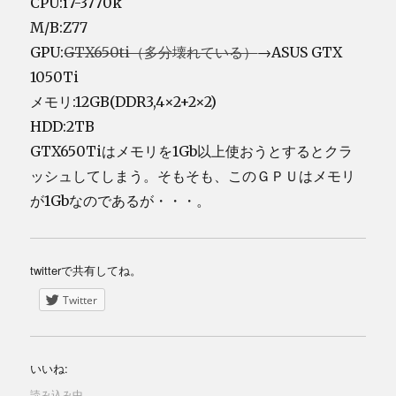
CPU:i7-3770k
M/B:Z77
GPU:
GTX650ti（多分壊れている）
→ASUS GTX
1050Ti
メモリ:12GB(DDR3,4×2+2×2)
HDD:2TB
GTX650Tiはメモリを1Gb以上使おうとするとクラ
ッシュしてしまう。そもそも、このＧＰＵはメモリ
が1Gbなのであるが・・・。
twitterで共有してね。
Twitter
いいね:
読み込み中...