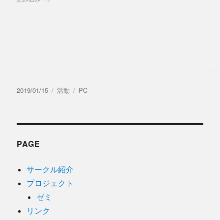
投
カ
タ
2019/01/15
活動
PC
稿
テ
グ
日:
ゴ
リ
ー
PAGE
サークル紹介
プロジェクト
ゼミ
リンク