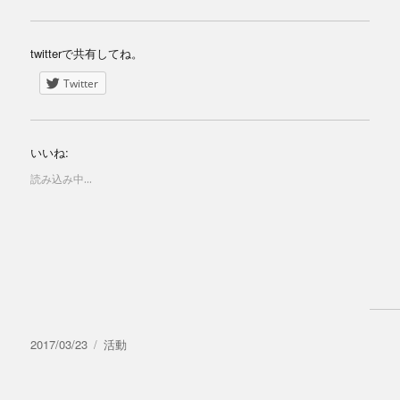
twitterで共有してね。
Twitter
いいね:
読み込み中...
投
カ
2017/03/23
活動
稿
テ
日:
ゴ
リ