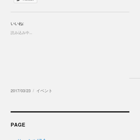
いいね:
読み込み中...
投
カ
2017/03/23
イベント
稿
テ
日:
ゴ
リ
ー
PAGE