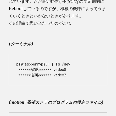
れています。ただ最近動作が不安定なので定期的に
Rebootしているのですが、機械の機嫌によってうま
くいくときといかないときがあります。
その理由で思い当たったのがこれ
(ターミナル)
pi@raspberrypi:~ $ ls /dev
 ******省略****** video0
 ******省略****** video2
(motion=監視カメラのプログラムの設定ファイル)