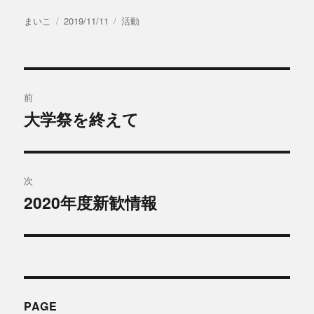
投
投
カ
まいこ
2019/11/11
活動
稿
稿
テ
者
日:
ゴ
リ
投
ー
前
稿
大学祭を終えて
過
去
ナ
の
ビ
投
次
稿:
ゲ
2020年度新歓情報
次
の
ー
投
シ
稿:
ョ
PAGE