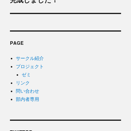
去
ナ
の
ビ
投
稿:
ゲ
PAGE
ー
シ
サークル紹介
プロジェクト
ョ
ゼミ
ン
リンク
問い合わせ
部内者専用