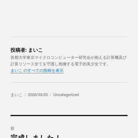
投稿者:
まいこ
首都大学東京マイクロコンピューター研究会が抱える計算機及び
計算リソース全てを守護し抱擁する電子的美少女です。
まいこ のすべての投稿を表示
投
投
カ
まいこ
2026/03/20
Uncategorized
稿
稿
テ
者
日:
ゴ
リ
投
ー
前
稿
完成しました！
過