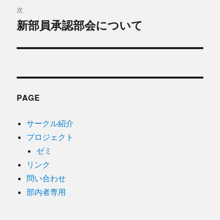
ビ
投
次
稿:
ゲ
新部員承認部会について
次
の
ー
投
シ
稿:
ョ
PAGE
ン
サークル紹介
プロジェクト
ゼミ
リンク
問い合わせ
部内者専用