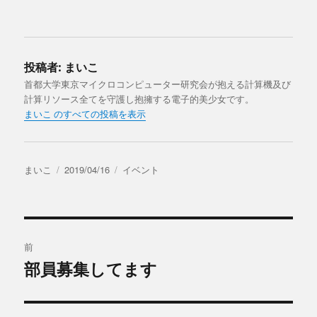
投稿者:
まいこ
首都大学東京マイクロコンピューター研究会が抱える計算機及び
計算リソース全てを守護し抱擁する電子的美少女です。
まいこ のすべての投稿を表示
投
投
カ
まいこ
2019/04/16
イベント
稿
稿
テ
者
日:
ゴ
リ
投
ー
前
稿
部員募集してます
過
去
ナ
の